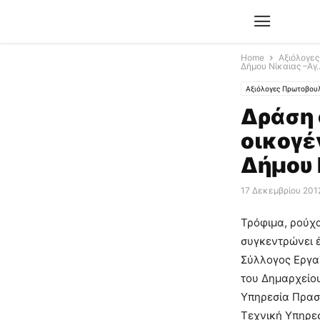
Home
Αξιόλογε
Δήμου Νίκαιας –Αγ..
Αξιόλογες Πρωτοβουλ
Δράση 
οικογέ
Δήμου Ν
17 Δεκεμβρίου 201
Τρόφιμα, ρούχα
συγκεντρώνει έ
Σύλλογος Εργα
του Δημαρχείου
Υπηρεσία Πρασί
Τεχνική Υπηρεσ