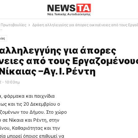
ς Πρωτοβουλίες
Δράση αλληλεγγύης για άπορες οικογένειες από τους Εργα
..
ίες
αλληλεγγύης για άπορες
νειες από τους Εργαζομένου
ίκαιας –Αγ. Ι. Ρέντη
2 - 10:03πμ
, φάρμακα και παιχνίδια
ως και τις 20 Δεκεμβρίου ο
ζομένων του Δήμου. Στο χώρο
 σε Νίκαια και Ρέντη, στην
νου, Καθαριότητας και την
ία μπορεί όποιος επιθυμεί να